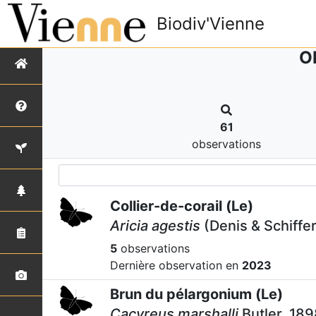
Biodiv'Vienne
O
61
observations
Collier-de-corail (Le)
Aricia agestis
(Denis & Schiffer
5
observations
Dernière observation en
2023
Brun du pélargonium (Le)
Cacyreus marshalli
Butler, 189