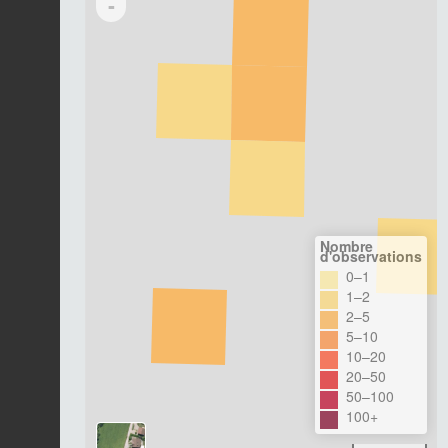
-
Nombre
d'observations
0–1
1–2
2–5
5–10
10–20
20–50
50–100
100+