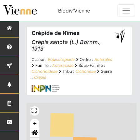
Biodiv'Vienne
Crépide de Nîmes
Crepis sancta
(L.) Bornm.,
1913
Classe :
Equisetopsida
Ordre :
Asterales
Famille :
Asteraceae
Sous-Famille :
Cichorioideae
Tribu :
Cichorieae
Genre
:
Crepis
+