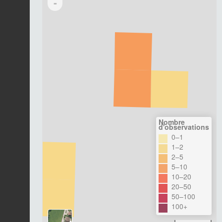
-
Nombre
d'observations
0–1
1–2
2–5
5–10
10–20
20–50
50–100
100+