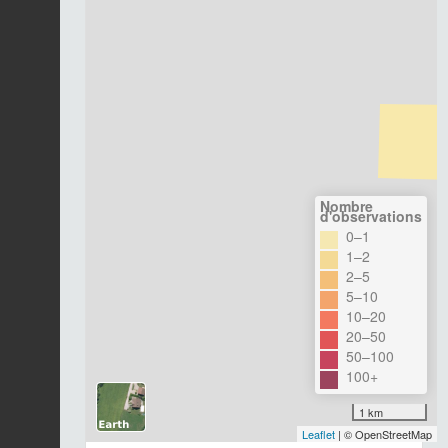
Nombre
d'observations
0–1
1–2
2–5
5–10
10–20
20–50
50–100
100+
1 km
Leaflet
| © OpenStreetMap