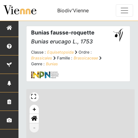
Biodiv'Vienne
Bunias fausse-roquette
Bunias erucago
L., 1753
Classe :
Equisetopsida
Ordre :
Brassicales
Famille :
Brassicaceae
Genre :
Bunias
+
-