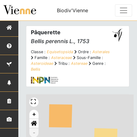
Biodiv'Vienne
Pâquerette
Bellis perennis
L., 1753
Classe :
Equisetopsida
Ordre :
Asterales
Famille :
Asteraceae
Sous-Famille :
Asteroideae
Tribu :
Astereae
Genre :
Bellis
+
-