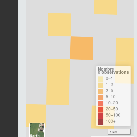
Nombre
d'observations
0–1
1–2
2–5
5–10
10–20
20–50
50–100
100+
1 km