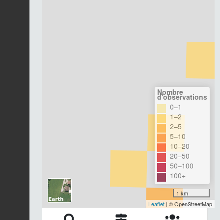
Nombre
d'observations
0–1
1–2
2–5
5–10
10–20
20–50
50–100
100+
1 km
Leaflet
| © OpenStreetMap